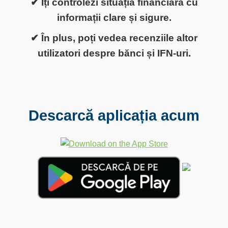
✔ Îți controlezi situația financiară cu
informații clare și sigure.
✔ În plus, poți vedea recenziile altor
utilizatori despre bănci și IFN-uri.
Descarcă aplicația acum