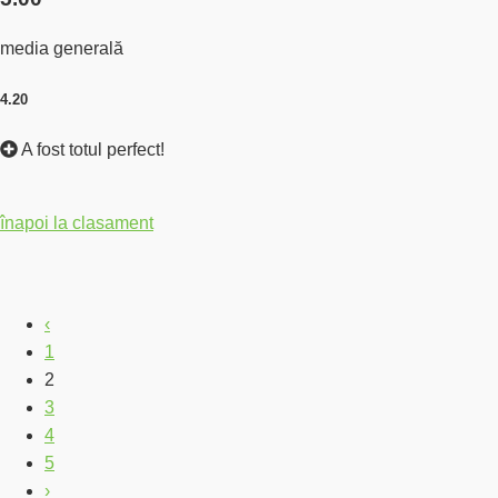
media generală
4.20
A fost totul perfect!
înapoi la clasament
‹
1
2
3
4
5
›