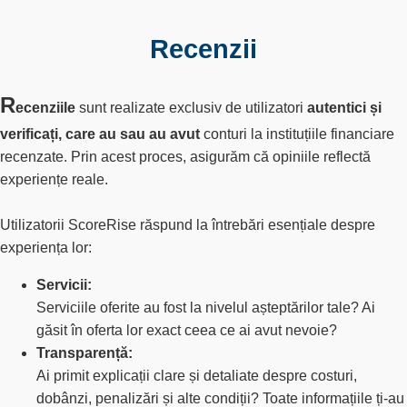
Recenzii
R
ecenziile
sunt realizate exclusiv de utilizatori
autentici și
verificați, care au sau au avut
conturi la instituțiile financiare
recenzate. Prin acest proces, asigurăm că opiniile reflectă
experiențe reale.
Utilizatorii ScoreRise răspund la întrebări esențiale despre
experiența lor:
Servicii:
Serviciile oferite au fost la nivelul așteptărilor tale? Ai
găsit în oferta lor exact ceea ce ai avut nevoie?
Transparență:
Ai primit explicații clare și detaliate despre costuri,
dobânzi, penalizări și alte condiții? Toate informațiile ți-au