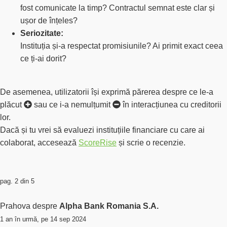
fost comunicate la timp? Contractul semnat este clar și
ușor de înțeles?
Seriozitate:
Instituția și-a respectat promisiunile? Ai primit exact ceea
ce ți-ai dorit?
De asemenea, utilizatorii își exprimă părerea despre ce le-a
plăcut
sau ce i-a
nemulțumit
în interacțiunea cu creditorii
lor.
Dacă și tu vrei să evaluezi instituțiile financiare cu care ai
colaborat, accesează
ScoreRise
și scrie o recenzie.
pag. 2 din 5
Prahova despre
Alpha Bank Romania S.A.
1 an în urmă, pe 14 sep 2024