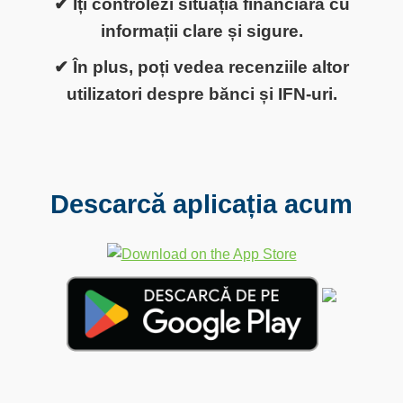
✔ Îți controlezi situația financiară cu
informații clare și sigure.
✔ În plus, poți vedea recenziile altor
utilizatori despre bănci și IFN-uri.
Descarcă aplicația acum