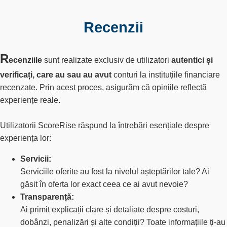
Recenzii
R
ecenziile
sunt realizate exclusiv de utilizatori
autentici și
verificați, care au sau au avut
conturi la instituțiile financiare
recenzate. Prin acest proces, asigurăm că opiniile reflectă
experiențe reale.
Utilizatorii ScoreRise răspund la întrebări esențiale despre
experiența lor:
Servicii:
Serviciile oferite au fost la nivelul așteptărilor tale? Ai
găsit în oferta lor exact ceea ce ai avut nevoie?
Transparență:
Ai primit explicații clare și detaliate despre costuri,
dobânzi, penalizări și alte condiții? Toate informațiile ți-au