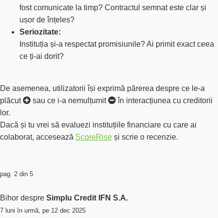
fost comunicate la timp? Contractul semnat este clar și
ușor de înțeles?
Seriozitate:
Instituția și-a respectat promisiunile? Ai primit exact ceea
ce ți-ai dorit?
De asemenea, utilizatorii își exprimă părerea despre ce le-a
plăcut
sau ce i-a
nemulțumit
în interacțiunea cu creditorii
lor.
Dacă și tu vrei să evaluezi instituțiile financiare cu care ai
colaborat, accesează
ScoreRise
și scrie o recenzie.
pag. 2 din 5
Bihor despre
Simplu Credit IFN S.A.
7 luni în urmă, pe 12 dec 2025