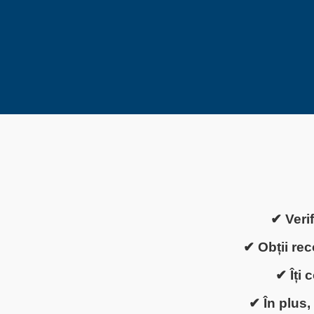
✔ Verif
✔ Obții rec
✔ Îți 
✔ În plus, 