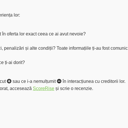
riența lor:
sit în oferta lor exact ceea ce ai avut nevoie?
zi, penalizări și alte condiții? Toate informațiile ți-au fost comun
e ți-ai dorit?
ăcut
sau ce i-a
nemulțumit
în interacțiunea cu creditorii lor.
aborat, accesează
ScoreRise
și scrie o recenzie.