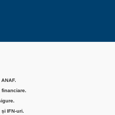
și ANAF.
 financiare.
sigure.
 și IFN-uri.