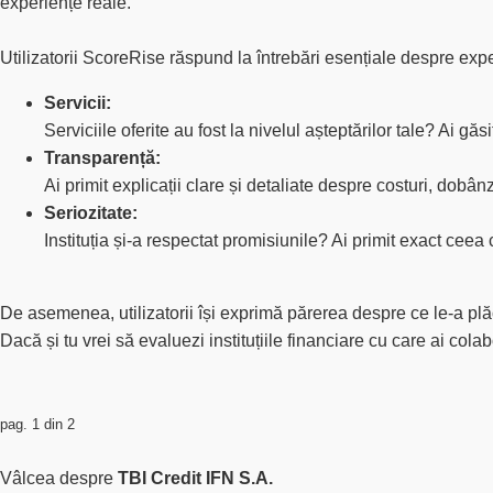
experiențe reale.
Utilizatorii ScoreRise răspund la întrebări esențiale despre expe
Servicii:
Serviciile oferite au fost la nivelul așteptărilor tale? Ai gă
Transparență:
Ai primit explicații clare și detaliate despre costuri, dobân
Seriozitate:
Instituția și-a respectat promisiunile? Ai primit exact ceea c
De asemenea, utilizatorii își exprimă părerea despre ce le-a
pl
Dacă și tu vrei să evaluezi instituțiile financiare cu care ai col
pag. 1 din 2
Vâlcea despre
TBI Credit IFN S.A.