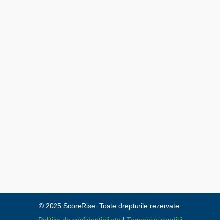
© 2025 ScoreRise. Toate drepturile rezervate.
Politica de confidențialitate
|
Termeni și condiții