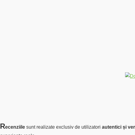
R
ecenziile
sunt realizate exclusiv de utilizatori
autentici și ve