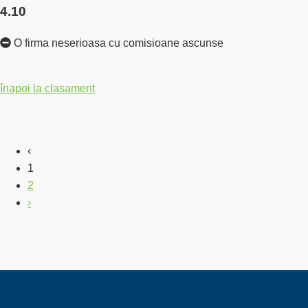
4.10
O firma neserioasa cu comisioane ascunse
înapoi la clasament
‹
1
2
›