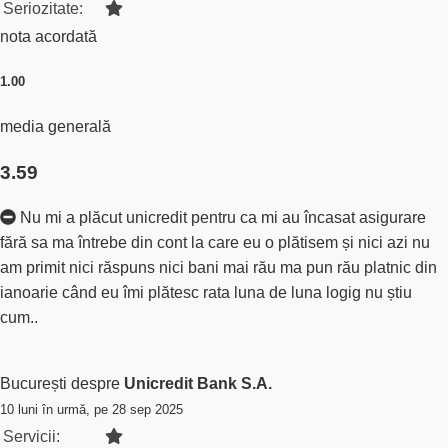
Seriozitate:
nota acordată
1.00
media generală
3.59
Nu mi a plăcut unicredit pentru ca mi au încasat asigurare
fără sa ma întrebe din cont la care eu o plătisem și nici azi nu
am primit nici răspuns nici bani mai rău ma pun rău platnic din
ianoarie când eu îmi plătesc rata luna de luna logig nu știu
cum..
București despre
Unicredit Bank S.A.
10 luni în urmă, pe 28 sep 2025
Servicii: