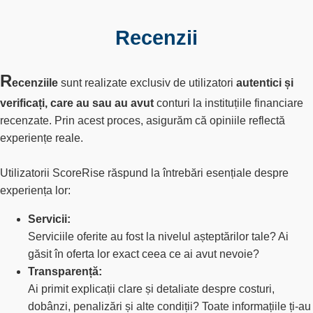
Recenzii
R
ecenziile
sunt realizate exclusiv de utilizatori
autentici și
verificați, care au sau au avut
conturi la instituțiile financiare
recenzate. Prin acest proces, asigurăm că opiniile reflectă
experiențe reale.
Utilizatorii ScoreRise răspund la întrebări esențiale despre
experiența lor:
Servicii:
Serviciile oferite au fost la nivelul așteptărilor tale? Ai
găsit în oferta lor exact ceea ce ai avut nevoie?
Transparență:
Ai primit explicații clare și detaliate despre costuri,
dobânzi, penalizări și alte condiții? Toate informațiile ți-au