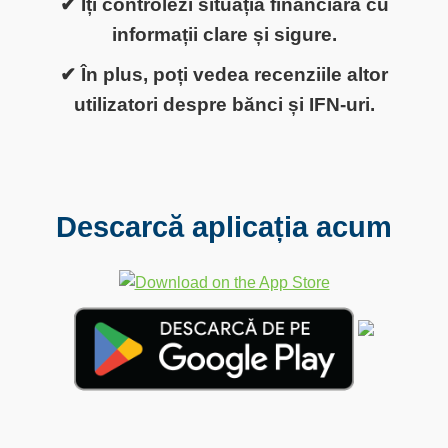
✔ Îți controlezi situația financiară cu
informații clare și sigure.
✔ În plus, poți vedea recenziile altor
utilizatori despre bănci și IFN-uri.
Descarcă aplicația acum