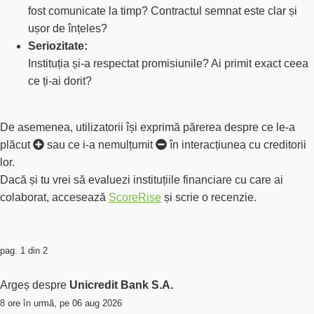
fost comunicate la timp? Contractul semnat este clar și
ușor de înțeles?
Seriozitate:
Instituția și-a respectat promisiunile? Ai primit exact ceea
ce ți-ai dorit?
De asemenea, utilizatorii își exprimă părerea despre ce le-a
plăcut
sau ce i-a
nemulțumit
în interacțiunea cu creditorii
lor.
Dacă și tu vrei să evaluezi instituțiile financiare cu care ai
colaborat, accesează
ScoreRise
și scrie o recenzie.
pag. 1 din 2
Argeș despre
Unicredit Bank S.A.
8 ore în urmă, pe 06 aug 2026